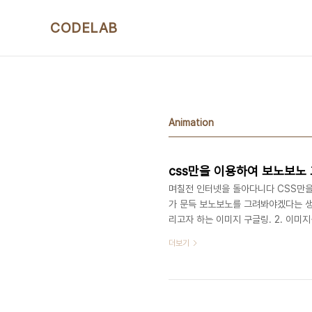
본문 바로가기
CODELAB
Animation
css만을 이용하여 보노보노
며칠전 인터넷을 돌아다니다 CSS만을
가 문득 보노보노를 그려봐야겠다는 생
리고자 하는 이미지 구글링. 2. 이미지를
놓은 배경이미지 위에 CSS를 이용해서
더보기
다. 결과물 드랍 See the Pen Bono
CSS설명에 대한 링크 입니다. 1. boder-ra
5. tra..