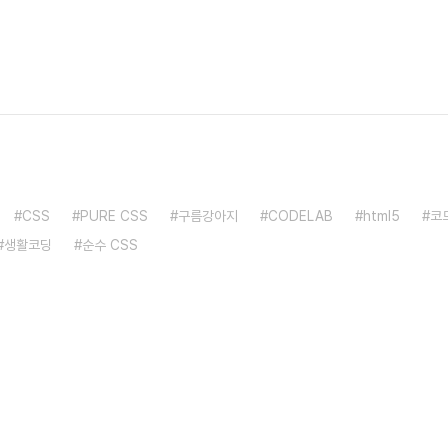
CSS
PURE CSS
구름강아지
CODELAB
html5
코
생활코딩
순수 CSS