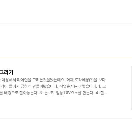
 그리기
 이용해서 라이언을 그려논것을봤는데요. 어제 도라에몽(?)을 보다
각이 들어서 급하게 만들어봤습니다. 작업순서는 이렇습니다. 1. 그
 배경으로 깔아놓는다. 3. 눈, 코, 입등 DIV요소를 만든다. 4. 깔아
 DIV를 디자인을 한다. 5. 재미를 위해서 간단한 애니메이션을 준
Bono by jisungyoo (@mainplay) on CodePen. 주로 사용된
dius 2, transform 3, transform-origin 4. animation