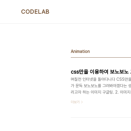
본문 바로가기
CODELAB
Animation
css만을 이용하여 보노보노
며칠전 인터넷을 돌아다니다 CSS만을
가 문득 보노보노를 그려봐야겠다는 생
리고자 하는 이미지 구글링. 2. 이미지를
놓은 배경이미지 위에 CSS를 이용해서
더보기
다. 결과물 드랍 See the Pen Bono
CSS설명에 대한 링크 입니다. 1. boder-ra
5. tra..