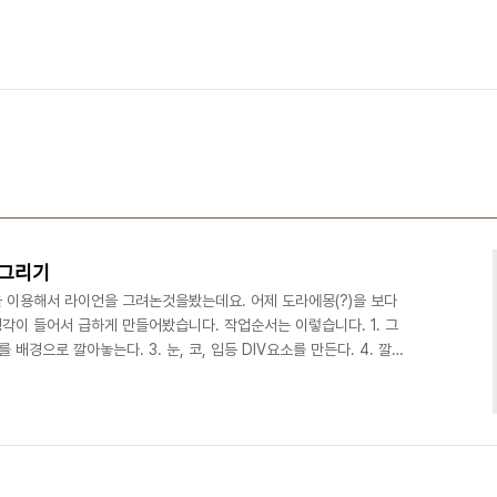
 그리기
 이용해서 라이언을 그려논것을봤는데요. 어제 도라에몽(?)을 보다
각이 들어서 급하게 만들어봤습니다. 작업순서는 이렇습니다. 1. 그
 배경으로 깔아놓는다. 3. 눈, 코, 입등 DIV요소를 만든다. 4. 깔아
 DIV를 디자인을 한다. 5. 재미를 위해서 간단한 애니메이션을 준
Bono by jisungyoo (@mainplay) on CodePen. 주로 사용된
dius 2, transform 3, transform-origin 4. animation