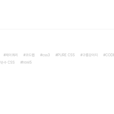
제이쿼리
코드랩
css3
PURE CSS
구름강아지
COD
순수 CSS
html5