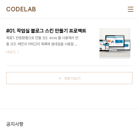
본문 바로가기
CODELAB
#01. 작업실 블로그 스킨 만들기 프로젝트
목표1. 반응형웹으로 만들 것2. scss 를 사용해서 만
들 것3. 메인과 카테고리 목록에 썸네일을 사용할 것
4. 맥북으로 작업할 것 과정작업실 로고와 메인 컨셉
더보기
- 일러스트레이터로 제작, 로고 심볼 아이콘은 아이
코문(http://icomoon.io) 에서 SVG 글리피콘으
로 변환하여 사용함.보일러플레이트 기본 스타터킷
(https://html5boilerplate.com)scss 사용환
목록 더보기
경 - 코알라 GUI를 사용하다가 코드킷 구입
(https://incident57.com/codekit)폰트어썸
SVG 글리피콘
(https://fortawesome.github.io/Font-
Awesome)mq.scss 플러그인
(https://github.com/sass-mq/sass-mq)뭐
하라님의 ajax 소스 (..
공지사항