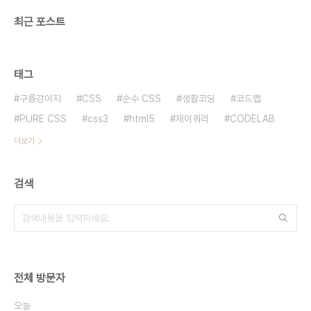
최근 포스트
태그
구름강아지
CSS
순수 CSS
생활코딩
코드랩
PURE CSS
css3
html5
제이쿼리
CODELAB
더보기
검색
전체 방문자
오늘