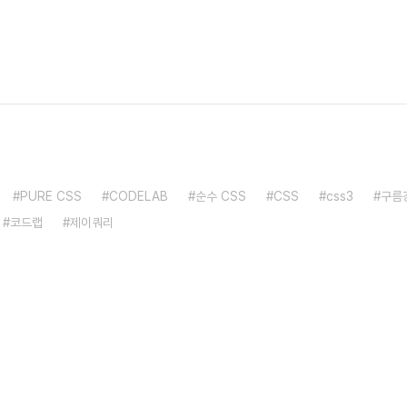
PURE CSS
CODELAB
순수 CSS
CSS
css3
구름
코드랩
제이쿼리