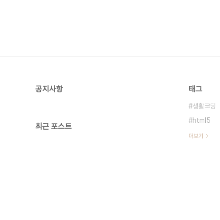
공지사항
태그
생활코딩
html5
최근 포스트
더보기