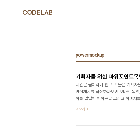
본문 바로가기
CODELAB
powermockup
기획자를 위한 파워포인트목
시간은 금이라네 친구! 오늘은 기획자
면설계서를 작성하다보면 모바일 목업, 
이를 일일이 아이콘을 그리고 이미지를
늘 소개해는 파워목업(PowerMock
더보기
문에 기획자의 체력과 멘탈 소모를 줄
용하는지 아래의 목차를 통해서 간략하
되니 필요에 따라 사용해주세요 ! 1.설치