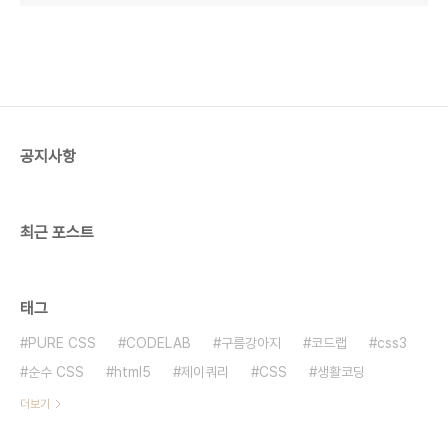
공지사항
최근 포스트
태그
PURE CSS
CODELAB
구름강아지
코드랩
css3
순수 CSS
html5
제이쿼리
CSS
생활코딩
더보기