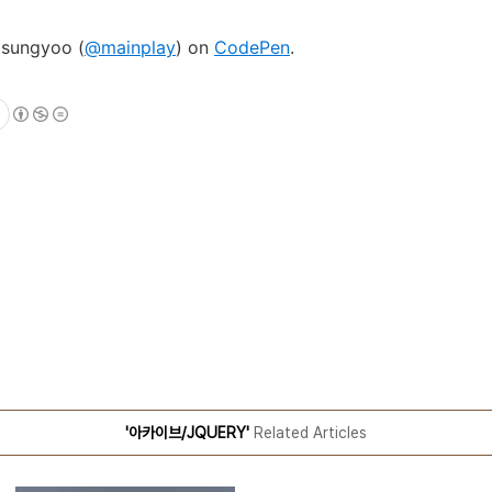
isungyoo (
@mainplay
) on
CodePen
.
'아카이브/JQUERY'
Related Articles