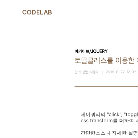
본문 바로가기
CODELAB
아카이브/JQUERY
토글클래스를 이용한
알 수 없는 사용자
2016. 8. 22. 16:02
제이쿼리의 "click", "t
css transform를 더
간단한소스니 자세한 설명