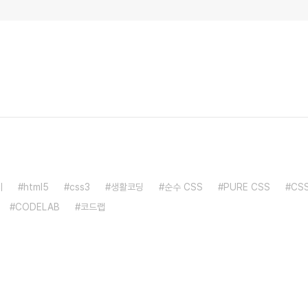
지
html5
css3
생활코딩
순수 CSS
PURE CSS
CS
CODELAB
코드랩