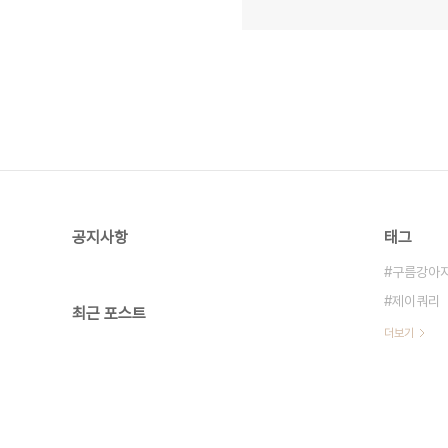
공지사항
태그
구름강아
제이쿼리
최근 포스트
더보기