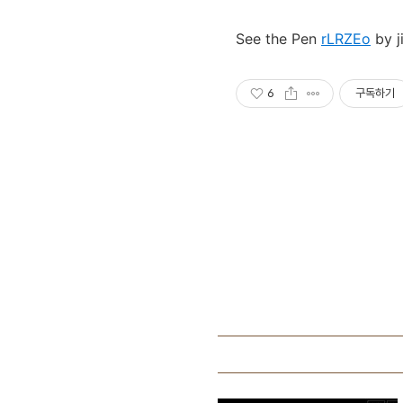
See the Pen
rLRZEo
by j
6
구독하기