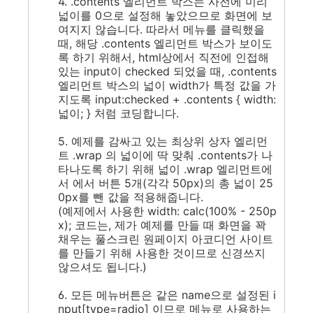
4. .contents 엘리먼트 박스는 사전에 미리
넓이를 0으로 설정해 놓았으므로 화면에 보
여지지 않습니다. 따라서 메뉴를 클릭했을
때, 해당 .contents 엘리먼트 박스가 보이도
록 하기 위해서, html상에서 직전에 인접해
있는 input이 checked 되었을 때, .contents
엘리먼트 박스의 넓이 width가 특정 값을 가
지도록 input:checked + .contents { width:
넓이; } 처럼 코딩합니다.
5. 예제를 감싸고 있는 최상위 상자 엘리먼
트 .wrap 의 넓이에 딱 맞춰 .contents가 나
타나도록 하기 위해 넓이 .wrap 엘리먼트에
서 에서 버튼 5개(각각 50px)의 총 넓이 25
0px를 뺀 값을 적용해줍니다.
(예제에서 사용한 width: calc(100% - 250p
x); 코드는, 제가 예제를 만들 때 화면을 꽉
채우는 풀스크린 원페이지 아코디언 사이트
를 만들기 위해 사용한 것이므로 신경쓰지
않으셔도 됩니다.)
6. 모든 메뉴버튼은 같은 name으로 설정된 i
nput[type=radio] 이므로 메뉴로 사용하는