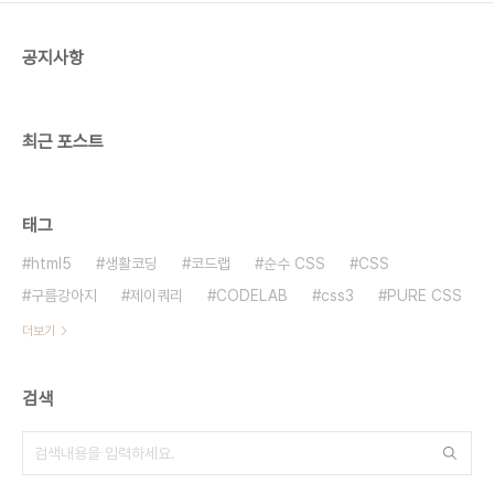
공지사항
최근 포스트
태그
html5
생활코딩
코드랩
순수 CSS
CSS
구름강아지
제이쿼리
CODELAB
css3
PURE CSS
더보기
검색